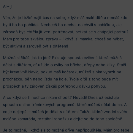
Pohyb
Ahoj!
který
Vím, že je těžké najít čas na sebe, když máš malé dítě a nemáš kdo
baví.
Jóga,
by ti ho ho pohlídal. Nechceš ho nechat na chvíli s babičkou, ale
pilates,
zároveň bys chtěla jít ven, potrénovat, setkat se s chápající partou?
DNS
Mám pro tebe skvělou zprávu – i když jsi mamka, chceš se hýbat,
být aktivní a zároveň být s dítětem!
Možná si říkáš, jak to jde? Existuje spousta cvičení, která můžeš
dělat s dítětem, ať už jde o cviky na břicho, dřepy nebo kliky. Stačí
být kreativní! Navíc, pokud máš kočárek, můžeš s ním vyrazit na
procházku, běh nebo jízdu na kole. Tvoje dítě z toho bude mít
prospěch a ty zároveň získáš potřebnou dávku pohybu.
A co když se ti nechce nikam chodit? Nevadí! Dnes už existuje
spousta online tréninkových programů, které můžeš dělat doma. A
co je nejlepší – můžeš je dělat s dítětem! Takže klidně zvedni svého
malého kamaráda, roztáhni rohožku a dejte se do toho společně.
Je to možné, i když sis to možná dříve nepřipouštěla. Mám pro tebe