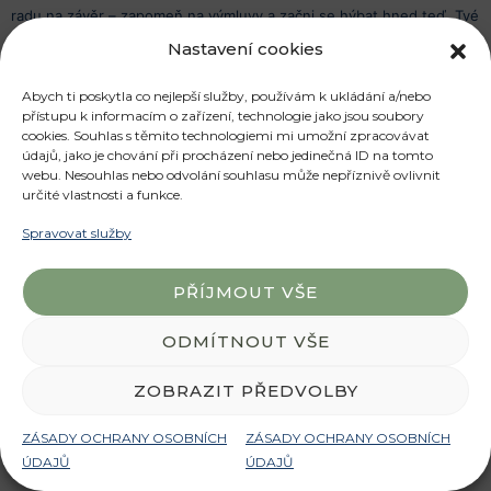
radu na závěr – zapomeň na výmluvy a začni se hýbat hned teď. Tvé
tělo i mozek ti za to poděkují a tvoje dítě bude mít skvělý příklad v
Nastavení cookies
tobě. Tak co tedy říkáš? Připojíš se k nám? 😉
Abych ti poskytla co nejlepší služby, používám k ukládání a/nebo
přístupu k informacím o zařízení, technologie jako jsou soubory
Pokud tě zajímají lekce jógy kam můžeš přijít i se svým dítkem a
cookies. Souhlas s těmito technologiemi mi umožní zpracovávat
nebo venkovní tréninky, mrkni na moje lekce. Nebo mi napiš, ráda s
údajů, jako je chování při procházení nebo jedinečná ID na tomto
tebou proberu možnosti.
webu. Nesouhlas nebo odvolání souhlasu může nepříznivě ovlivnit
určité vlastnosti a funkce.
#mamkysehybou #forma #pozitrivani #sounasdetmi
Spravovat služby
#fitnesssditetem #zdravi #inspirace #zacinampravejateraz
PŘÍJMOUT VŠE
Úvod
Obchodní podmínky
ODMÍTNOUT VŠE
Zásady ochrany osobních údajů
Kontakt
ZOBRAZIT PŘEDVOLBY
SHARE THIS SELECTION
ZÁSADY OCHRANY OSOBNÍCH
ZÁSADY OCHRANY OSOBNÍCH
ÚDAJŮ
ÚDAJŮ
Tweet
LinkedIn